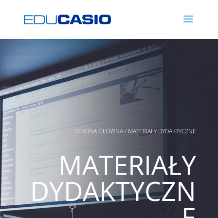
STRONA GŁÓWNA
/ MATERIAŁY DYDAKTYCZNE
MATERIAŁY
DYDAKTYCZN
E