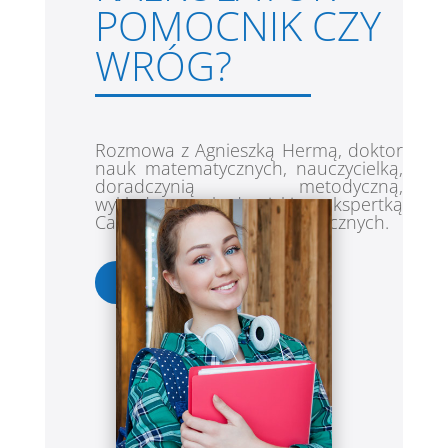
POMOCNIK CZY
WRÓG?
Rozmowa z Agnieszką Hermą, doktor
nauk matematycznych, nauczycielką,
doradczynią metodyczną,
wykładowcą akademickim, ekspertką
Casio ds. innowacji pedagogicznych.
PRZECZYTAJ