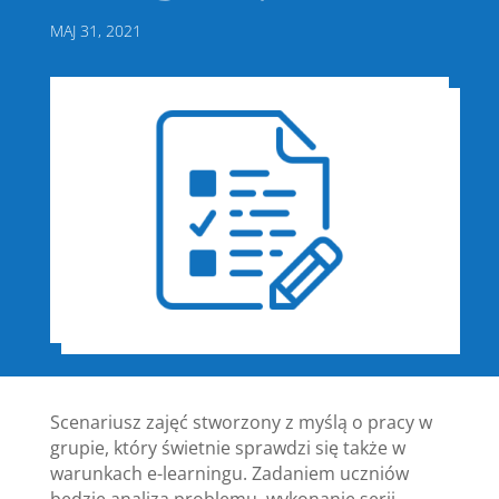
MAJ 31, 2021
Scenariusz zajęć stworzony z myślą o pracy w
grupie, który świetnie sprawdzi się także w
warunkach e-learningu. Zadaniem uczniów
będzie analiza problemu, wykonanie serii