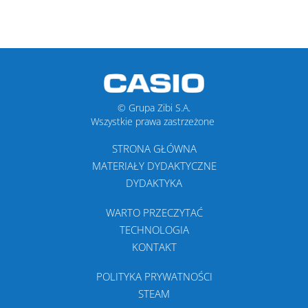
© Grupa Zibi S.A.
Wszystkie prawa zastrzeżone
STRONA GŁÓWNA
MATERIAŁY DYDAKTYCZNE
DYDAKTYKA
WARTO PRZECZYTAĆ
TECHNOLOGIA
KONTAKT
POLITYKA PRYWATNOŚCI
STEAM